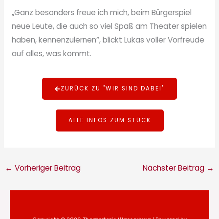
„Ganz besonders freue ich mich, beim Bürgerspiel
neue Leute, die auch so viel Spaß am Theater spielen
haben, kennenzulernen“, blickt Lukas voller Vorfreude
auf alles, was kommt.
ZURÜCK ZU "WIR SIND DABEI"
ALLE INFOS ZUM STÜCK
←
Vorheriger Beitrag
Nächster Beitrag
→