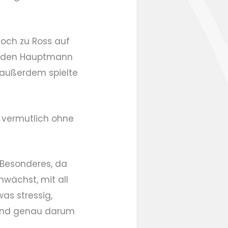
hoch zu Ross auf
nd, den Hauptmann
 außerdem spielte
al vermutlich ohne
s Besonderes, da
ächst, mit all
as stressig,
n und genau darum