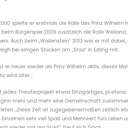
2000 spielte er erstmals die Rolle des Prinz Wilhelm 
, beim Bürgerspiel 2009 zusätzlich die Rolle Weila
rs. Auch beim „Wallenstein“ 2013 war er mit dabei,
wegh bei einigen Stücken am „Stoa“ in Edling mit.
st er heuer wieder als Prinz Wilhelm aktiv, dieses M
inz wird älter…
st jedes Theaterprojekt etwas Einzigartiges, ja etwa
ginn mehr und mehr eine Gemeinschaft zusammenw
iefen. „Diese Zeit ist zugegebenermaßen zeitlich etw
m Einzelnen sehr viel Spaß und Mehrwert fürs Lebe
mal wieder mit am Start“, freut sich Gäch.