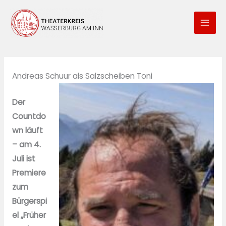
Zum
Inhalt
springen
Andreas Schuur als Salzscheiben Toni
Der
Countdo
wn läuft
– am 4.
Juli ist
Premiere
zum
Bürgerspi
el „Früher